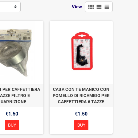
view_comfy
view_list
view_headline
View
I PER CAFFETTIERA
CASA CON TE MANICO CON
TAZZE FILTRO E
POMELLO DI RICAMBIO PER
GUARNIZIONE
CAFFETTIERA 6 TAZZE
€1.50
€1.50
BUY
BUY