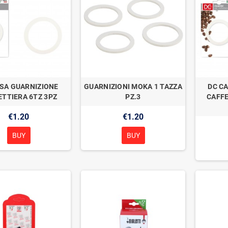
SA GUARNIZIONE
GUARNIZIONI MOKA 1 TAZZA
DC C
ETTIERA 6TZ 3PZ
PZ.3
CAFFE
€1.20
€1.20
BUY
BUY