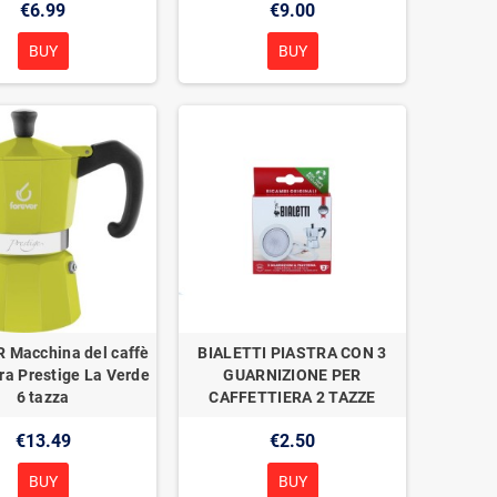
€6.99
€9.00
BUY
BUY
 Macchina del caffè
BIALETTI PIASTRA CON 3
era Prestige La Verde
GUARNIZIONE PER
6 tazza
CAFFETTIERA 2 TAZZE
€13.49
€2.50
BUY
BUY