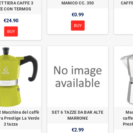
ETTIERA CAFFE 3
MANICO CC. 350
CAFFE
ZE CON TERMOS
€0.99
€24.90
BUY
BUY
Macchina del caffè
SET 6 TAZZE DA BAR ALTE
Mac
ra Prestige La Verde
MARRONE
caff
2 tazza
Pres
€2.99