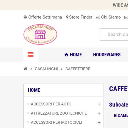
WIDE A
Offerte Settimana
Store Finder
Chi Siamo
card_giftcard
location_on
view_headline
HOME
HOUSEWARES
home
chevron_right
CASALINGHI
chevron_right
CAFFETTIERE
CAFFE
HOME
Subcate
ACCESSORI PER AUTO
ATTREZZATURE ZOOTECNICHE
RICAMB
ACCESSORI PER MOTOCICLI