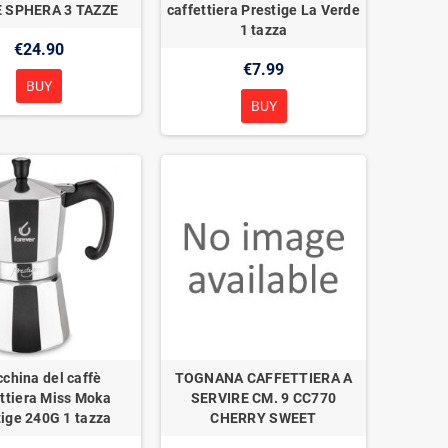
 SPHERA 3 TAZZE
caffettiera Prestige La Verde
1 tazza
€24.90
€7.99
BUY
BUY
china del caffè
TOGNANA CAFFETTIERA A
ettiera Miss Moka
SERVIRE CM. 9 CC770
tige 240G 1 tazza
CHERRY SWEET