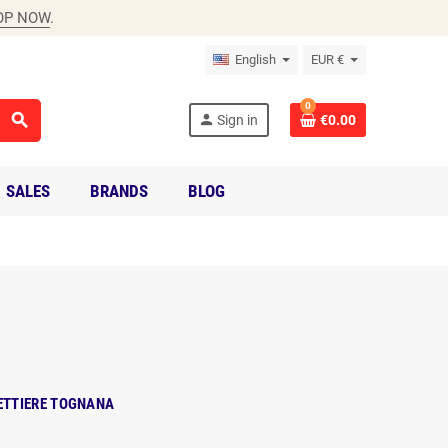
OP NOW
.
English
EUR €
0
search
person
Sign in
€0.00
SALES
BRANDS
BLOG
ETTIERE TOGNANA