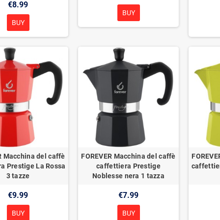
€8.99
BUY
BUY
Macchina del caffè
FOREVER Macchina del caffè
FOREVER
ra Prestige La Rossa
caffettiera Prestige
caffetti
3 tazze
Noblesse nera 1 tazza
€9.99
€7.99
BUY
BUY