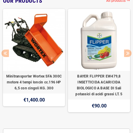
OUR PRODUCTS
All products
trending_flat
Minitransporter Wortex SFA 300C
BAYER FLIPPER EW479,8
motore 4 tempi loncin cc.196 HP
INSETTICIDA ACARICIDA
6,5 con cingoli KG. 300
BIOLOGICO A BASE DI Sali
potassici di acidi grassi LT. 5
€1,400.00
€90.00