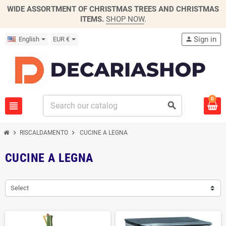
WIDE ASSORTMENT OF CHRISTMAS TREES AND CHRISTMAS
ITEMS.
SHOP NOW
.
Sign in
English
EUR €
person
0
view_headline
search
chevron_right
chevron_right
RISCALDAMENTO
CUCINE A LEGNA
CUCINE A LEGNA
Select