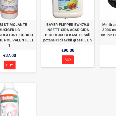
BI STIMOLANTE
BAYER FLIPPER EW479,8
Minitra
AUXIGER LG
INSETTICIDA ACARICIDA
300C mo
GOLATORE LIQUIDO
BIOLOGICO A BASE DI Sali
cc.196 H
NE POLIVALENTE LT.
potassici di acidi grassi LT. 5
1
€90.00
€37.00
BUY
BUY