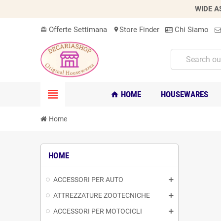
WIDE A
Offerte Settimana
Store Finder
Chi Siamo
card_giftcard
location_on
view_headline
HOME
HOUSEWARES
home
Home
HOME
ACCESSORI PER AUTO
ATTREZZATURE ZOOTECNICHE
ACCESSORI PER MOTOCICLI