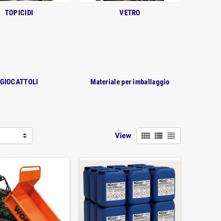
TOPICIDI
VETRO
GIOCATTOLI
Materiale per imballaggio
view_comfy
view_list
view_headline
View