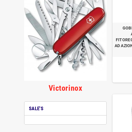
GOB
FITORE
AD AZIO
Victorinox
SALE'S