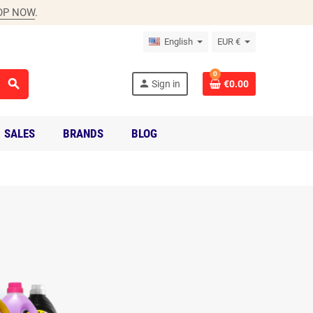
OP NOW
.
English
EUR €
0
search
person
Sign in
€0.00
SALES
BRANDS
BLOG