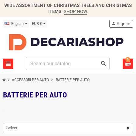
WIDE ASSORTMENT OF CHRISTMAS TREES AND CHRISTMAS
ITEMS.
SHOP NOW
.
Sign in
English
EUR €
person
0
view_headline
search
chevron_right
chevron_right
ACCESSORI PER AUTO
BATTERIE PER AUTO
BATTERIE PER AUTO
Select