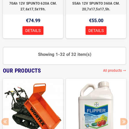
70Ah 12V SPUNTO 620A CM.
55Ah 12V SPUNTO 360A CM.
27,6x17,5x19h.
20,7x17,5x17,5h.
€74.99
€55.00
DETAILS
DETAILS
Showing 1-32 of 32 item(s)
OUR PRODUCTS
All products
trending_flat