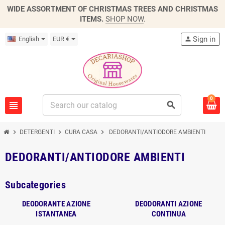
WIDE ASSORTMENT OF CHRISTMAS TREES AND CHRISTMAS
ITEMS.
SHOP NOW
.
Sign in
English
EUR €
person
0
view_headline
search
chevron_right
chevron_right
chevron_right
DETERGENTI
CURA CASA
DEDORANTI/ANTIODORE AMBIENTI
DEDORANTI/ANTIODORE AMBIENTI
Subcategories
DEODORANTE AZIONE
DEODORANTI AZIONE
ISTANTANEA
CONTINUA