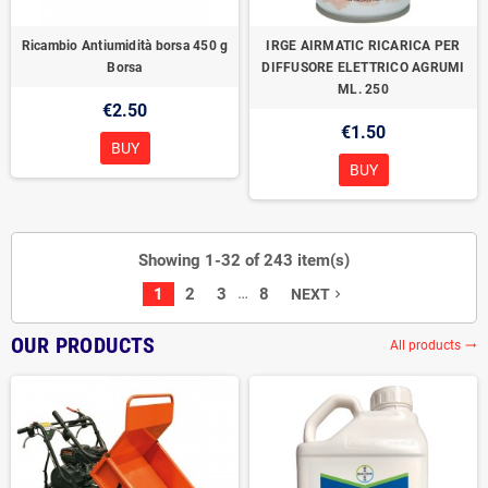
Ricambio Antiumidità borsa 450 g
IRGE AIRMATIC RICARICA PER
Borsa
DIFFUSORE ELETTRICO AGRUMI
ML. 250
€2.50
€1.50
BUY
BUY
Showing 1-32 of 243 item(s)
…
1
2
3
8
NEXT
navigate_next
OUR PRODUCTS
All products
trending_flat