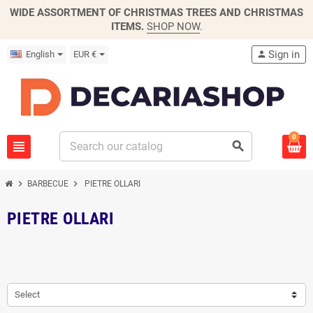
WIDE ASSORTMENT OF CHRISTMAS TREES AND CHRISTMAS
ITEMS.
SHOP NOW
.
Sign in
English
EUR €
person
0
view_headline
search
chevron_right
chevron_right
BARBECUE
PIETRE OLLARI
PIETRE OLLARI
Select