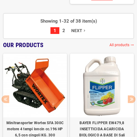
Showing 1-32 of 38 item(s)
1
2
NEXT
navigate_next
OUR PRODUCTS
All products
trending_flat
Minitransporter Wortex SFA 300C
BAYER FLIPPER EW479,8
motore 4 tempi loncin cc.196 HP
INSETTICIDA ACARICIDA
6,5 con cingoli KG. 300
BIOLOGICO A BASE DI Sali