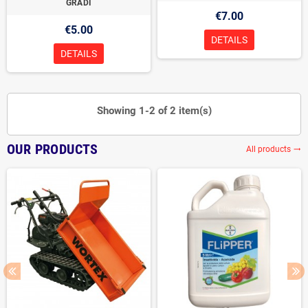
GRADI
€7.00
€5.00
DETAILS
DETAILS
Showing 1-2 of 2 item(s)
OUR PRODUCTS
All products
trending_flat