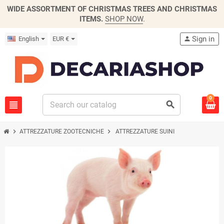
WIDE ASSORTMENT OF CHRISTMAS TREES AND CHRISTMAS
ITEMS.
SHOP NOW
.
Sign in
English
EUR €
person
0
view_headline
search
chevron_right
chevron_right
ATTREZZATURE ZOOTECNICHE
ATTREZZATURE SUINI