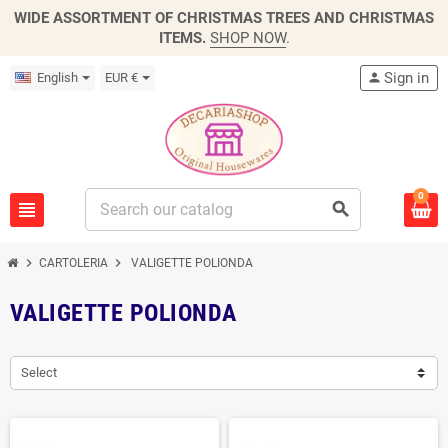
WIDE ASSORTMENT OF CHRISTMAS TREES AND CHRISTMAS
ITEMS.
SHOP NOW
.
Sign in
English
EUR €
person
0
view_headline
search
chevron_right
chevron_right
CARTOLERIA
VALIGETTE POLIONDA
VALIGETTE POLIONDA
Select