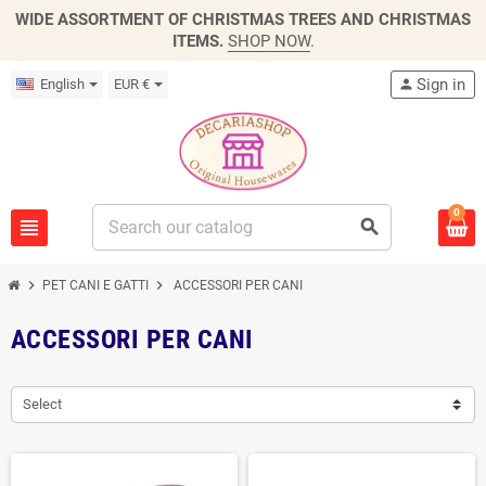
WIDE ASSORTMENT OF CHRISTMAS TREES AND CHRISTMAS
ITEMS.
SHOP NOW
.
Sign in
English
EUR €
person
0
view_headline
search
chevron_right
chevron_right
PET CANI E GATTI
ACCESSORI PER CANI
ACCESSORI PER CANI
Select