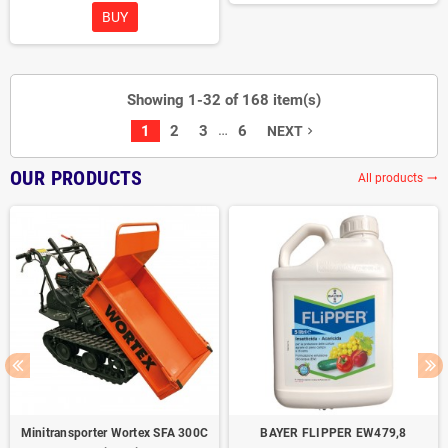
BUY
Showing 1-32 of 168 item(s)
…
1
2
3
6
NEXT
navigate_next
OUR PRODUCTS
All products
trending_flat
Minitransporter Wortex SFA 300C
BAYER FLIPPER EW479,8