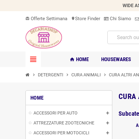
WIDE A
Offerte Settimana
Store Finder
Chi Siamo
card_giftcard
location_on
view_headline
HOME
HOUSEWARES
home
chevron_right
DETERGENTI
chevron_right
CURA ANIMALI
chevron_right
CURA ALTRI AN
CURA 
HOME
Subcate
ACCESSORI PER AUTO
ATTREZZATURE ZOOTECNICHE
A
ACCESSORI PER MOTOCICLI