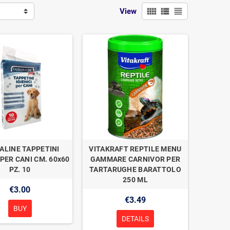
view_comfy
view_list
view_headline
View
ALINE TAPPETINI
VITAKRAFT REPTILE MENU
 PER CANI CM. 60x60
GAMMARE CARNIVOR PER
PZ. 10
TARTARUGHE BARATTOLO
250 ML
€3.00
€3.49
BUY
DETAILS