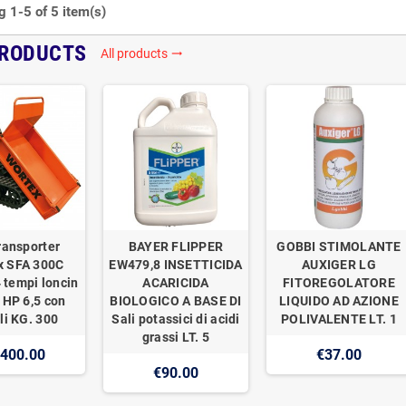
 1-5 of 5 item(s)
PRODUCTS
All products
trending_flat
ransporter
BAYER FLIPPER
GOBBI STIMOLANTE
x SFA 300C
EW479,8 INSETTICIDA
AUXIGER LG
 tempi loncin
ACARICIDA
FITOREGOLATORE
 HP 6,5 con
BIOLOGICO A BASE DI
LIQUIDO AD AZIONE
li KG. 300
Sali potassici di acidi
POLIVALENTE LT. 1
grassi LT. 5
,400.00
€37.00
€90.00