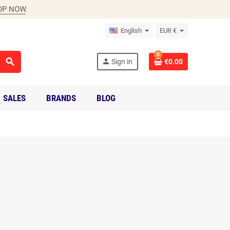
OP NOW
.
English
EUR €
0
search
person
Sign in
€0.00
SALES
BRANDS
BLOG