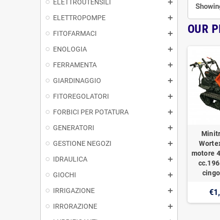
ELETTROUTENSILI
Showing
ELETTROPOMPE
OUR 
FITOFARMACI
ENOLOGIA
FERRAMENTA
GIARDINAGGIO
FITOREGOLATORI
FORBICI PER POTATURA
GENERATORI
Minit
GESTIONE NEGOZI
Worte
motore 4
IDRAULICA
cc.196
cingo
GIOCHI
IRRIGAZIONE
€1
IRRORAZIONE