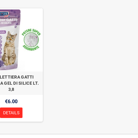
 LETTIERA GATTI
 GEL DI SILICE LT.
3,8
€6.00
DETAILS