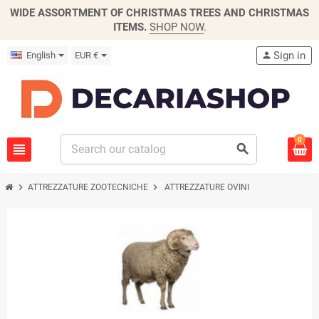
WIDE ASSORTMENT OF CHRISTMAS TREES AND CHRISTMAS
ITEMS.
SHOP NOW
.
Sign in
English
EUR €
person
0
view_headline
search
chevron_right
chevron_right
ATTREZZATURE ZOOTECNICHE
ATTREZZATURE OVINI