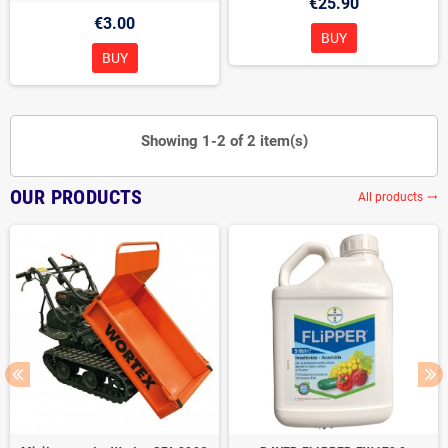
€25.90
€3.00
BUY
BUY
Showing 1-2 of 2 item(s)
OUR PRODUCTS
All products
trending_flat