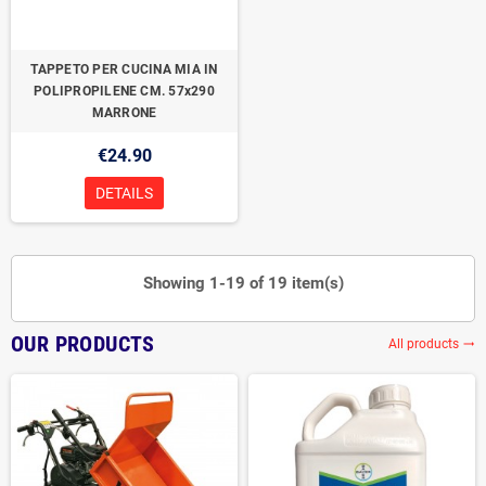
TAPPETO PER CUCINA MIA IN
POLIPROPILENE CM. 57x290
MARRONE
€24.90
DETAILS
Showing 1-19 of 19 item(s)
OUR PRODUCTS
All products
trending_flat