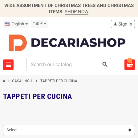
WIDE ASSORTMENT OF CHRISTMAS TREES AND CHRISTMAS
ITEMS.
SHOP NOW
.
Sign in
English
EUR €
person
0
view_headline
search
chevron_right
chevron_right
CASALINGHI
TAPPETI PER CUCINA
TAPPETI PER CUCINA
Select