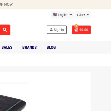
OP NOW
.
English
EUR €
0
search
person
Sign in
€0.00
SALES
BRANDS
BLOG