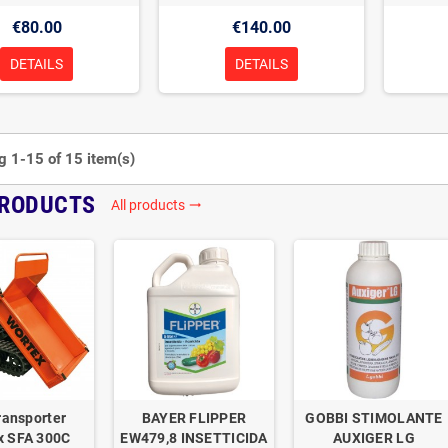
€80.00
€140.00
DETAILS
DETAILS
 1-15 of 15 item(s)
PRODUCTS
All products
trending_flat
ransporter
BAYER FLIPPER
GOBBI STIMOLANTE
x SFA 300C
EW479,8 INSETTICIDA
AUXIGER LG