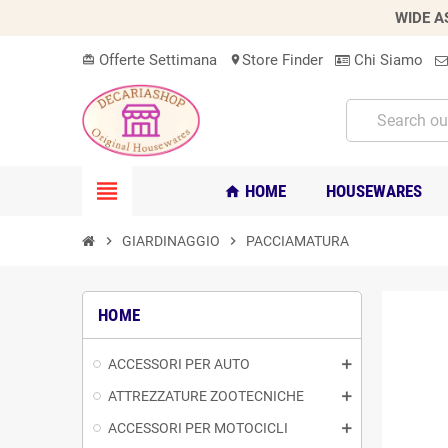
WIDE A
Offerte Settimana
Store Finder
Chi Siamo
card_giftcard
location_on
view_headline
HOME
HOUSEWARES
home
chevron_right
GIARDINAGGIO
chevron_right
PACCIAMATURA
HOME
ACCESSORI PER AUTO
ATTREZZATURE ZOOTECNICHE
ACCESSORI PER MOTOCICLI