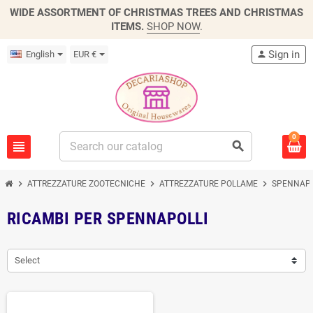
WIDE ASSORTMENT OF CHRISTMAS TREES AND CHRISTMAS
ITEMS.
SHOP NOW
.
Sign in
English
EUR €
person
0
view_headline
search
chevron_right
chevron_right
chevron_right
ATTREZZATURE ZOOTECNICHE
ATTREZZATURE POLLAME
SPENNAPO
RICAMBI PER SPENNAPOLLI
Select