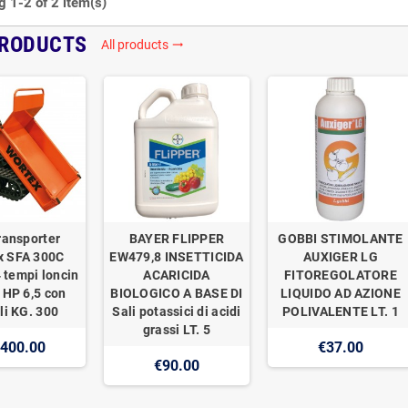
 1-2 of 2 item(s)
PRODUCTS
All products
trending_flat
ransporter
BAYER FLIPPER
GOBBI STIMOLANTE
x SFA 300C
EW479,8 INSETTICIDA
AUXIGER LG
 tempi loncin
ACARICIDA
FITOREGOLATORE
 HP 6,5 con
BIOLOGICO A BASE DI
LIQUIDO AD AZIONE
li KG. 300
Sali potassici di acidi
POLIVALENTE LT. 1
grassi LT. 5
,400.00
€37.00
€90.00