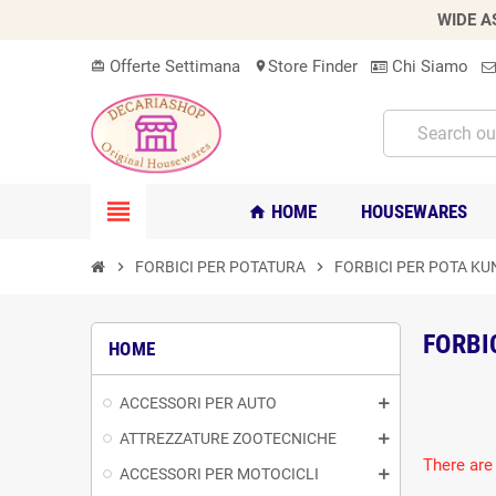
WIDE A
Offerte Settimana
Store Finder
Chi Siamo
card_giftcard
location_on
view_headline
HOME
HOUSEWARES
home
chevron_right
FORBICI PER POTATURA
chevron_right
FORBICI PER POTA KU
FORBI
HOME
ACCESSORI PER AUTO
ATTREZZATURE ZOOTECNICHE
There are
ACCESSORI PER MOTOCICLI