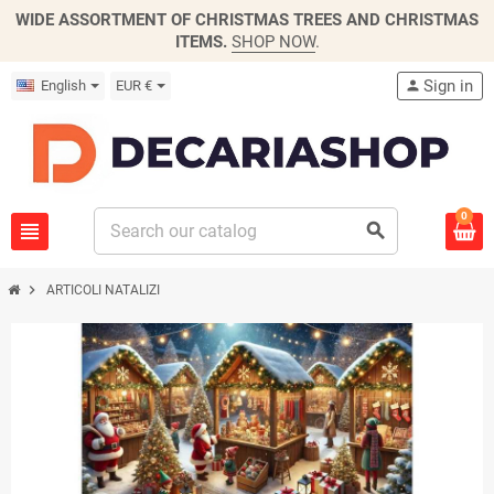
WIDE ASSORTMENT OF CHRISTMAS TREES AND CHRISTMAS
ITEMS.
SHOP NOW
.
Sign in
English
EUR €
person
0
view_headline
search
chevron_right
ARTICOLI NATALIZI