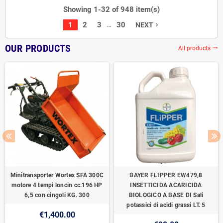
Showing 1-32 of 948 item(s)
…
1
2
3
30
NEXT
navigate_next
OUR PRODUCTS
All products
trending_flat
Minitransporter Wortex SFA 300C
BAYER FLIPPER EW479,8
motore 4 tempi loncin cc.196 HP
INSETTICIDA ACARICIDA
6,5 con cingoli KG. 300
BIOLOGICO A BASE DI Sali
potassici di acidi grassi LT. 5
€1,400.00