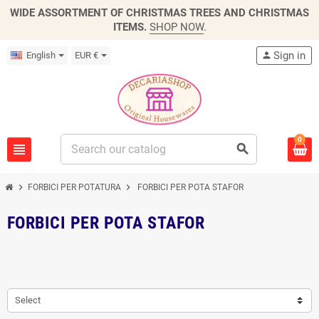
WIDE ASSORTMENT OF CHRISTMAS TREES AND CHRISTMAS
ITEMS.
SHOP NOW
.
Sign in
English
EUR €
person
0
view_headline
search
chevron_right
chevron_right
FORBICI PER POTATURA
FORBICI PER POTA STAFOR
FORBICI PER POTA STAFOR
Select