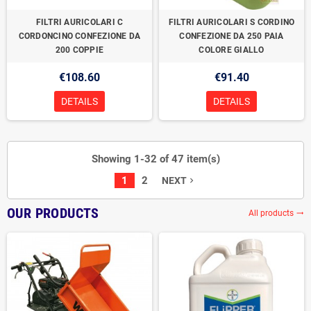
FILTRI AURICOLARI C
FILTRI AURICOLARI S CORDINO
CORDONCINO CONFEZIONE DA
CONFEZIONE DA 250 PAIA
200 COPPIE
COLORE GIALLO
€108.60
€91.40
DETAILS
DETAILS
Showing 1-32 of 47 item(s)
1
2
NEXT
navigate_next
OUR PRODUCTS
All products
trending_flat