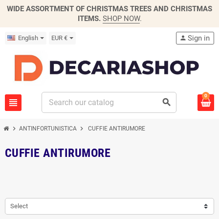
WIDE ASSORTMENT OF CHRISTMAS TREES AND CHRISTMAS
ITEMS.
SHOP NOW
.
Sign in
English
EUR €
person
0
view_headline
search
chevron_right
chevron_right
ANTINFORTUNISTICA
CUFFIE ANTIRUMORE
CUFFIE ANTIRUMORE
Select