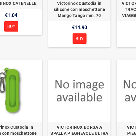
RINOX CATENELLE
Victorinox Custodia in
VICTO
silicone con moschettone
TRAC
€1.04
Mango Tango mm. 70
VIAGG
BUY
€14.90
BUY
rinox Custodia in
VICTORINOX BORSA A
VIC
ne con moschettone
SPALLA PIEGHEVOLE ULTRA
PIE