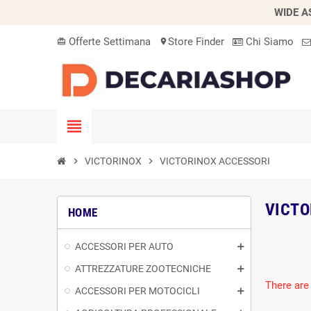
WIDE A
Offerte Settimana
Store Finder
Chi Siamo
card_giftcard
location_on
view_headline
chevron_right
VICTORINOX
chevron_right
VICTORINOX ACCESSORI
VICTO
HOME
ACCESSORI PER AUTO
ATTREZZATURE ZOOTECNICHE
There are
ACCESSORI PER MOTOCICLI