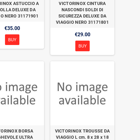
RINOX ASTUCCIO A
VICTORINOX CINTURA
OLLA DELUXE DA
NASCONDI SOLDI DI
IO NERO 31171901
SICUREZZA DELUXE DA
VIAGGIO NERO 31171801
€35.00
€29.00
BUY
BUY
TORINOX BORSA
VICTORINOX TROUSSE DA
GHEVOLE ULTRA
VIAGGIO L cm. 8 x 28 x 18