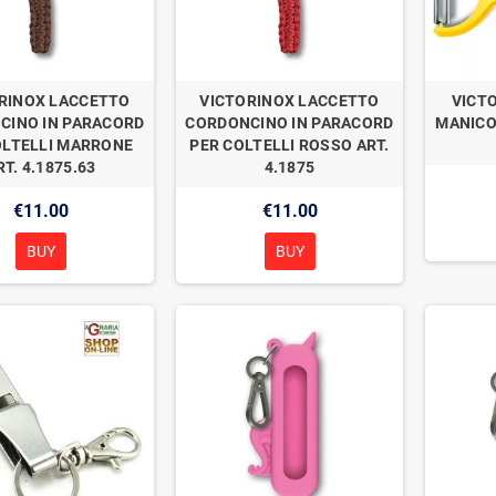
RINOX LACCETTO
VICTORINOX LACCETTO
VICTO
CINO IN PARACORD
CORDONCINO IN PARACORD
MANICO
OLTELLI MARRONE
PER COLTELLI ROSSO ART.
RT. 4.1875.63
4.1875
€11.00
€11.00
BUY
BUY