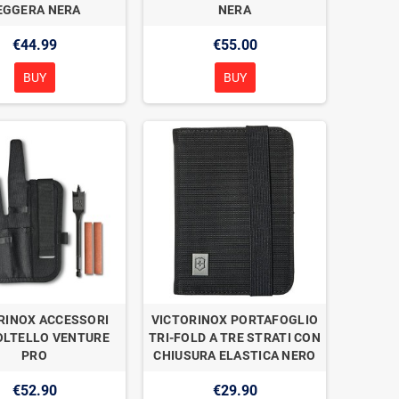
EGGERA NERA
NERA
€44.99
€55.00
BUY
BUY
RINOX ACCESSORI
VICTORINOX PORTAFOGLIO
OLTELLO VENTURE
TRI-FOLD A TRE STRATI CON
PRO
CHIUSURA ELASTICA NERO
€52.90
€29.90