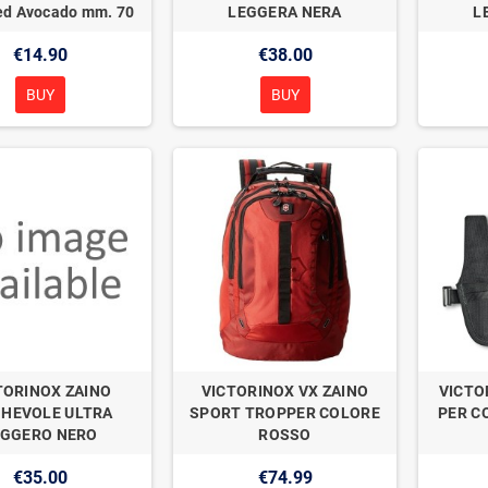
d Avocado mm. 70
LEGGERA NERA
L
€14.90
€38.00
BUY
BUY
TORINOX ZAINO
VICTORINOX VX ZAINO
VICTO
GHEVOLE ULTRA
SPORT TROPPER COLORE
PER C
EGGERO NERO
ROSSO
€35.00
€74.99