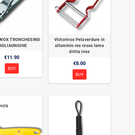
INOX TRONCHESINO
Victorinox Pelaverdure in
AGLIAUNGHIE
alluminio rex rosso lama
dritta inox
€11.90
€8.00
BUY
BUY