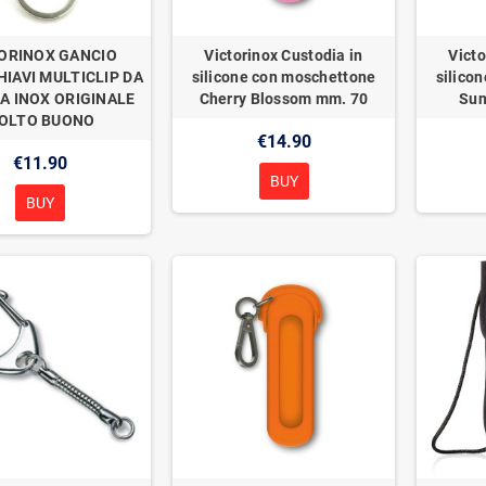
ORINOX GANCIO
Victorinox Custodia in
Victo
IAVI MULTICLIP DA
silicone con moschettone
silico
A INOX ORIGINALE
Cherry Blossom mm. 70
Sun
OLTO BUONO
€14.90
€11.90
BUY
BUY