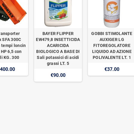
ransporter
BAYER FLIPPER
GOBBI STIMOLANTE
x SFA 300C
EW479,8 INSETTICIDA
AUXIGER LG
 tempi loncin
ACARICIDA
FITOREGOLATORE
 HP 6,5 con
BIOLOGICO A BASE DI
LIQUIDO AD AZIONE
li KG. 300
Sali potassici di acidi
POLIVALENTE LT. 1
grassi LT. 5
,400.00
€37.00
€90.00