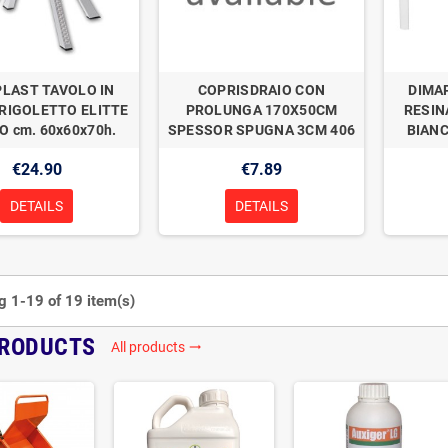
LAST TAVOLO IN
COPRISDRAIO CON
DIMA
 RIGOLETTO ELITTE
PROLUNGA 170X50CM
RESIN
O cm. 60x60x70h.
SPESSOR SPUGNA 3CM 406
BIANC
€24.90
€7.89
DETAILS
DETAILS
 1-19 of 19 item(s)
PRODUCTS
All products
trending_flat