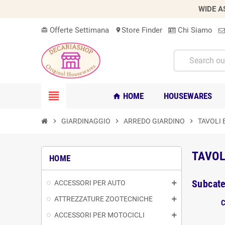
WIDE A
Offerte Settimana
Store Finder
Chi Siamo
card_giftcard
location_on
view_headline
HOME
HOUSEWARES
home
chevron_right
GIARDINAGGIO
chevron_right
ARREDO GIARDINO
chevron_right
TAVOLI 
TAVOL
HOME
Subcate
ACCESSORI PER AUTO
ATTREZZATURE ZOOTECNICHE
ACCESSORI PER MOTOCICLI