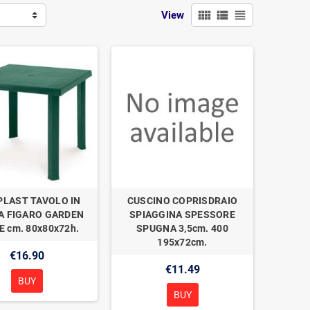
view_comfy
view_list
view_headline
View
PLAST TAVOLO IN
CUSCINO COPRISDRAIO
A FIGARO GARDEN
SPIAGGINA SPESSORE
E cm. 80x80x72h.
SPUGNA 3,5cm. 400
195x72cm.
€16.90
€11.49
BUY
BUY