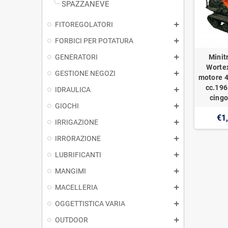
SPAZZANEVE
FITOREGOLATORI
FORBICI PER POTATURA
GENERATORI
Minit
Worte
GESTIONE NEGOZI
motore 4
cc.196
IDRAULICA
cingo
GIOCHI
€1
IRRIGAZIONE
IRRORAZIONE
LUBRIFICANTI
MANGIMI
MACELLERIA
OGGETTISTICA VARIA
OUTDOOR