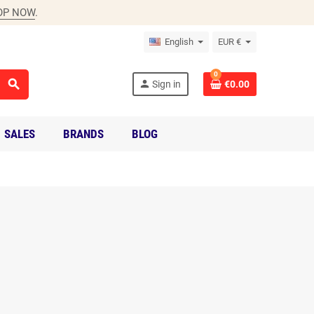
OP NOW
.
English
EUR €
0
search
person
Sign in
€0.00
SALES
BRANDS
BLOG