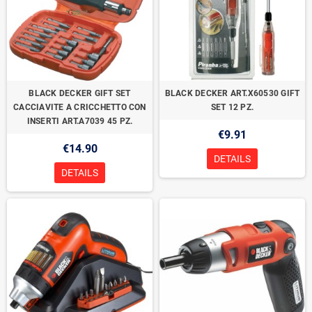
BLACK DECKER GIFT SET
BLACK DECKER ART.X60530 GIFT
CACCIAVITE A CRICCHETTO CON
SET 12 PZ.
INSERTI ART.A7039 45 PZ.
€9.91
€14.90
DETAILS
DETAILS