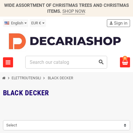
WIDE ASSORTMENT OF CHRISTMAS TREES AND CHRISTMAS
ITEMS.
SHOP NOW
.
Sign in
English
EUR €
person
0
view_headline
search
chevron_right
chevron_right
ELETTROUTENSILI
BLACK DECKER
BLACK DECKER
Select