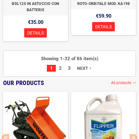
BDL120 IN ASTUCCIO CON
ROTO-ORBITALE MOD. KA198
BATTERIE
€59.90
€35.00
DETAILS
DETAILS
Showing 1-32 of 86 item(s)
1
2
3
NEXT
navigate_next
OUR PRODUCTS
All products
trending_flat