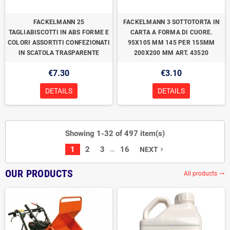
FACKELMANN 25
FACKELMANN 3 SOTTOTORTA IN
TAGLIABISCOTTI IN ABS FORME E
CARTA A FORMA DI CUORE.
COLORI ASSORTITI CONFEZIONATI
95X105 MM 145 PER 155MM
IN SCATOLA TRASPARENTE
200X200 MM ART. 43520
€7.30
€3.10
DETAILS
DETAILS
Showing 1-32 of 497 item(s)
…
1
2
3
16
NEXT
navigate_next
OUR PRODUCTS
All products
trending_flat