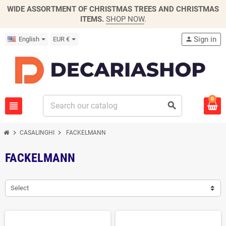
WIDE ASSORTMENT OF CHRISTMAS TREES AND CHRISTMAS
ITEMS.
SHOP NOW
.
Sign in
English
EUR €
person
0
view_headline
search
chevron_right
chevron_right
CASALINGHI
FACKELMANN
FACKELMANN
Select