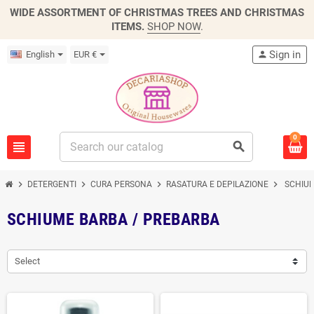
WIDE ASSORTMENT OF CHRISTMAS TREES AND CHRISTMAS
ITEMS.
SHOP NOW
.
Sign in
English
EUR €
person
0
view_headline
search
chevron_right
chevron_right
chevron_right
chevron_right
DETERGENTI
CURA PERSONA
RASATURA E DEPILAZIONE
SCHIUM
SCHIUME BARBA / PREBARBA
Select