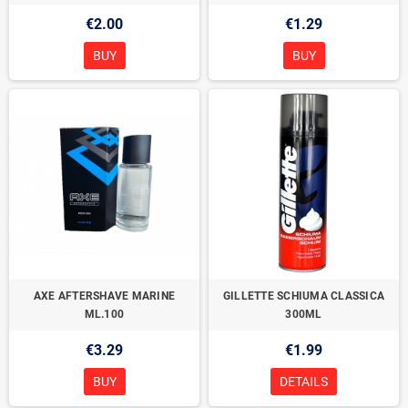
€2.00
€1.29
BUY
BUY
AXE AFTERSHAVE MARINE
GILLETTE SCHIUMA CLASSICA
ML.100
300ML
€3.29
€1.99
BUY
DETAILS