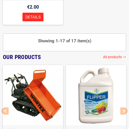
€2.00
DETAILS
Showing 1-17 of 17 item(s)
OUR PRODUCTS
All products
trending_flat