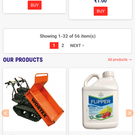
€1.00
BUY
BUY
Showing 1-32 of 56 item(s)
1
2
NEXT
navigate_next
OUR PRODUCTS
All products
trending_flat