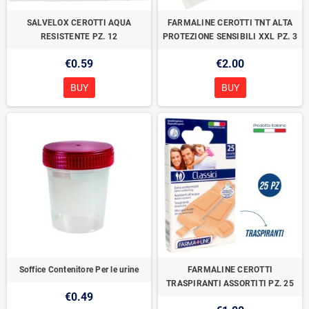
SALVELOX CEROTTI AQUA
FARMALINE CEROTTI TNT ALTA
RESISTENTE PZ. 12
PROTEZIONE SENSIBILI XXL PZ. 3
€0.59
€2.00
BUY
BUY
Soffice Contenitore Per le urine
FARMALINE CEROTTI
TRASPIRANTI ASSORTITI PZ. 25
€0.49