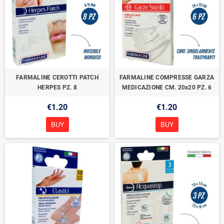
FARMALINE CEROTTI PATCH
FARMALINE COMPRESSE GARZA
HERPES PZ. 8
MEDICAZIONE CM. 20x20 PZ. 6
€1.20
€1.20
BUY
BUY