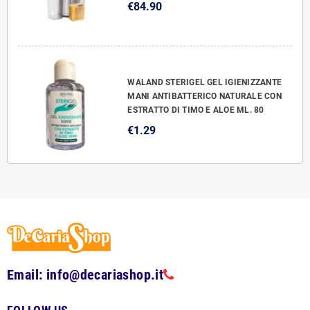
€84.90
WALAND STERIGEL GEL IGIENIZZANTE
MANI ANTIBATTERICO NATURALE CON
ESTRATTO DI TIMO E ALOE ML. 80
€1.29
Email: info@decariashop.it