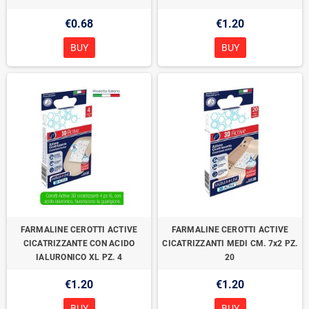
€0.68
€1.20
BUY
BUY
FARMALINE CEROTTI ACTIVE
FARMALINE CEROTTI ACTIVE
CICATRIZZANTE CON ACIDO
CICATRIZZANTI MEDI CM. 7x2 PZ.
IALURONICO XL PZ. 4
20
€1.20
€1.20
BUY
BUY