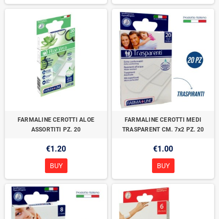
FARMALINE CEROTTI ALOE
FARMALINE CEROTTI MEDI
ASSORTITI PZ. 20
TRASPARENT CM. 7x2 PZ. 20
€1.20
€1.00
BUY
BUY