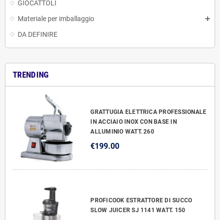
GIOCATTOLI
Materiale per imballaggio
DA DEFINIRE
TRENDING
GRATTUGIA ELETTRICA PROFESSIONALE
IN ACCIAIO INOX CON BASE IN
ALLUMINIO WATT. 260
€199.00
PROFICOOK ESTRATTORE DI SUCCO
SLOW JUICER SJ 1141 WATT. 150