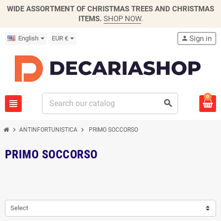
WIDE ASSORTMENT OF CHRISTMAS TREES AND CHRISTMAS
ITEMS.
SHOP NOW
.
Sign in
English
EUR €
person
0
view_headline
search
chevron_right
chevron_right
ANTINFORTUNISTICA
PRIMO SOCCORSO
PRIMO SOCCORSO
Select