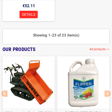
€52.11
DETAILS
Showing 1-23 of 23 item(s)
OUR PRODUCTS
All products
trending_flat