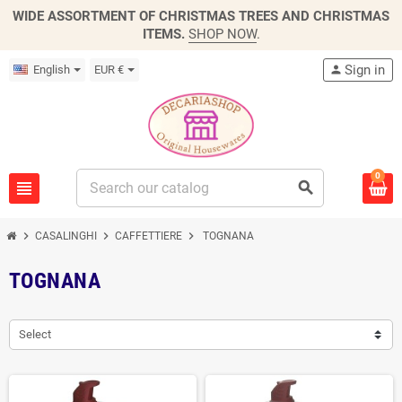
WIDE ASSORTMENT OF CHRISTMAS TREES AND CHRISTMAS
ITEMS.
SHOP NOW
.
Sign in
English
EUR €
person
0
view_headline
search
chevron_right
chevron_right
chevron_right
CASALINGHI
CAFFETTIERE
TOGNANA
TOGNANA
Select