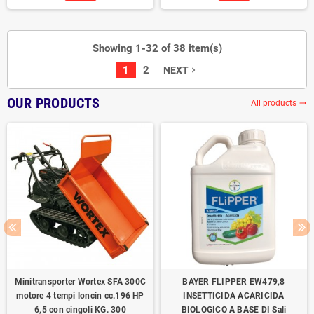
Showing 1-32 of 38 item(s)
1
2
NEXT
navigate_next
OUR PRODUCTS
All products
trending_flat
Minitransporter Wortex SFA 300C
BAYER FLIPPER EW479,8
motore 4 tempi loncin cc.196 HP
INSETTICIDA ACARICIDA
6,5 con cingoli KG. 300
BIOLOGICO A BASE DI Sali