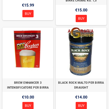
BIRRE CHIARE KG. 1,5
€15.99
€15.00
BUY
BUY
BREW ENHANCER 3
BLACK ROCK MALTO PER BIRRA
INTENSIFICATORE PER BIRRA
DRAUGHT
€10.00
€14.00
BUY
BUY