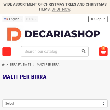
WIDE ASSORTMENT OF CHRISTMAS TREES AND CHRISTMAS
ITEMS.
SHOP NOW
.
Sign in
English
EUR €
person
0
view_headline
search
chevron_right
chevron_right
BIRRA FAI DA TE
MALTI PER BIRRA
MALTI PER BIRRA
Select