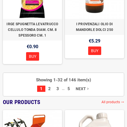
IRGE SPUGNETTA LEVATRUCCO
I PROVENZALI OLIO DI
CELLULO TONDA DIAM. CM. 8
MANDORLE DOLCI 250
SPESSORO CM. 1
€5.29
€0.90
BUY
BUY
Showing 1-32 of 146 item(s)
…
1
2
3
5
NEXT
navigate_next
OUR PRODUCTS
All products
trending_flat