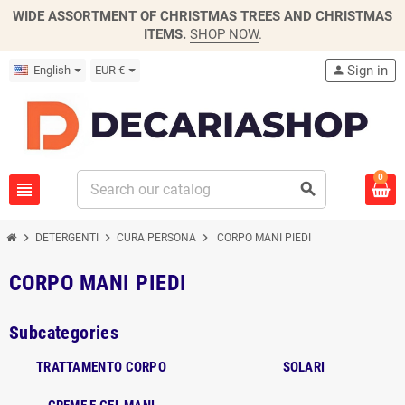
WIDE ASSORTMENT OF CHRISTMAS TREES AND CHRISTMAS
ITEMS.
SHOP NOW
.
Sign in
English
EUR €
person
0
view_headline
search
chevron_right
chevron_right
chevron_right
DETERGENTI
CURA PERSONA
CORPO MANI PIEDI
CORPO MANI PIEDI
Subcategories
TRATTAMENTO CORPO
SOLARI