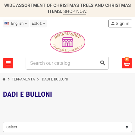
WIDE ASSORTMENT OF CHRISTMAS TREES AND CHRISTMAS
ITEMS.
SHOP NOW
.
Sign in
English
EUR €
person
0
view_headline
search
chevron_right
chevron_right
FERRAMENTA
DADI E BULLONI
DADI E BULLONI
Select