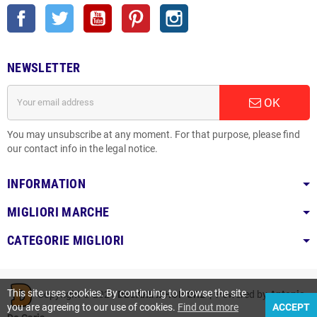
Facebook
Twitter
YouTube
Pinterest
Instagram
NEWSLETTER
OK
You may unsubscribe at any moment. For that purpose, please find
our contact info in the legal notice.
INFORMATION
MIGLIORI MARCHE
CATEGORIE MIGLIORI
This site uses cookies. By continuing to browse the site
Copyright © 2021
DECARIASHOP SRL
| Powered by
Antonio
you are agreeing to our use of cookies.
Find out more
ACCEPT