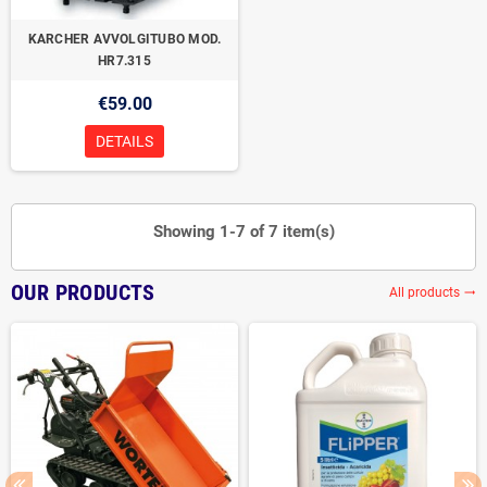
KARCHER AVVOLGITUBO MOD.
HR7.315
€59.00
DETAILS
Showing 1-7 of 7 item(s)
OUR PRODUCTS
All products
trending_flat