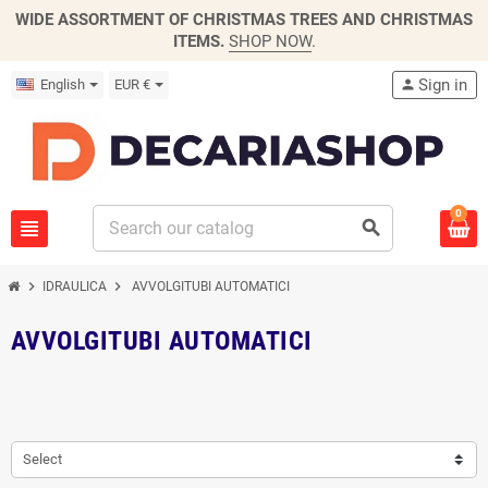
WIDE ASSORTMENT OF CHRISTMAS TREES AND CHRISTMAS
ITEMS.
SHOP NOW
.
Sign in
English
EUR €
person
0
view_headline
search
chevron_right
chevron_right
IDRAULICA
AVVOLGITUBI AUTOMATICI
AVVOLGITUBI AUTOMATICI
Select