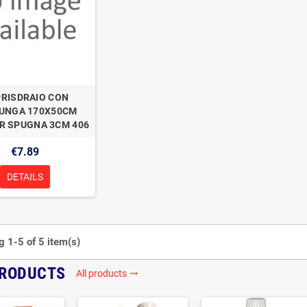
RISDRAIO CON
UNGA 170X50CM
R SPUGNA 3CM 406
€7.89
DETAILS
 1-5 of 5 item(s)
PRODUCTS
All products
trending_flat