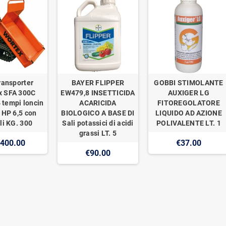
ransporter
BAYER FLIPPER
GOBBI STIMOLANTE
x SFA 300C
EW479,8 INSETTICIDA
AUXIGER LG
 tempi loncin
ACARICIDA
FITOREGOLATORE
 HP 6,5 con
BIOLOGICO A BASE DI
LIQUIDO AD AZIONE
li KG. 300
Sali potassici di acidi
POLIVALENTE LT. 1
grassi LT. 5
,400.00
€37.00
€90.00