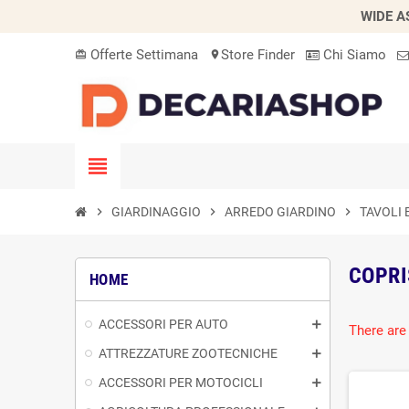
WIDE A
Offerte Settimana
Store Finder
Chi Siamo
card_giftcard
location_on
view_headline
chevron_right
GIARDINAGGIO
chevron_right
ARREDO GIARDINO
chevron_right
TAVOLI 
COPRI
HOME
ACCESSORI PER AUTO
There are
ATTREZZATURE ZOOTECNICHE
ACCESSORI PER MOTOCICLI