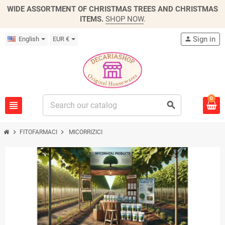
WIDE ASSORTMENT OF CHRISTMAS TREES AND CHRISTMAS
ITEMS.
SHOP NOW
.
Sign in
English
EUR €
person
0
view_headline
search
chevron_right
chevron_right
FITOFARMACI
MICORRIZICI