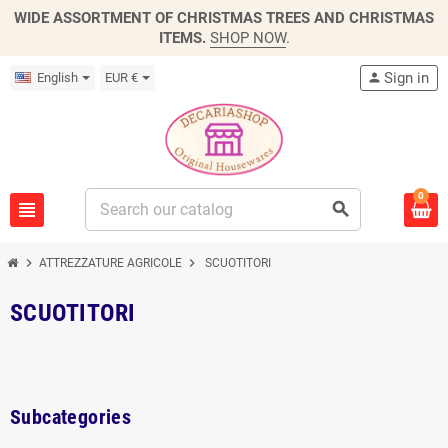
WIDE ASSORTMENT OF CHRISTMAS TREES AND CHRISTMAS
ITEMS.
SHOP NOW
.
Sign in
English
EUR €
person
0
view_headline
search
chevron_right
chevron_right
ATTREZZATURE AGRICOLE
SCUOTITORI
SCUOTITORI
Subcategories