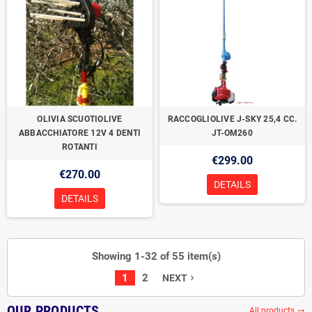
OLIVIA SCUOTIOLIVE
RACCOGLIOLIVE J-SKY 25,4 CC.
ABBACCHIATORE 12V 4 DENTI
JT-OM260
ROTANTI
€299.00
€270.00
DETAILS
DETAILS
Showing 1-32 of 55 item(s)
1
2
NEXT
navigate_next
OUR PRODUCTS
All products
trending_flat