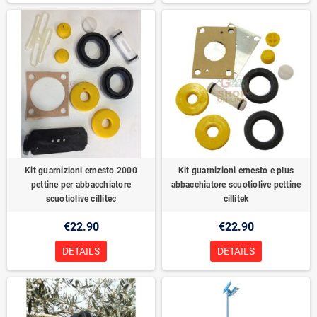
Kit guarnizioni ernesto 2000
Kit guarnizioni ernesto e plus
pettine per abbacchiatore
abbacchiatore scuotiolive pettine
scuotiolive cillitec
cillitek
€22.90
€22.90
DETAILS
DETAILS