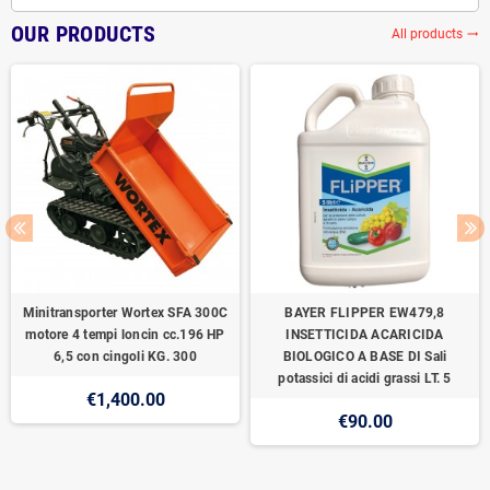
OUR PRODUCTS
All products
trending_flat
Minitransporter Wortex SFA 300C
BAYER FLIPPER EW479,8
motore 4 tempi loncin cc.196 HP
INSETTICIDA ACARICIDA
6,5 con cingoli KG. 300
BIOLOGICO A BASE DI Sali
potassici di acidi grassi LT. 5
€1,400.00
€90.00