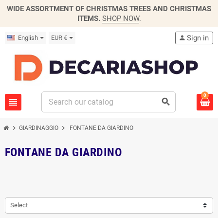
WIDE ASSORTMENT OF CHRISTMAS TREES AND CHRISTMAS
ITEMS.
SHOP NOW
.
Sign in
English
EUR €
person
0
view_headline
search
chevron_right
chevron_right
GIARDINAGGIO
FONTANE DA GIARDINO
FONTANE DA GIARDINO
Select