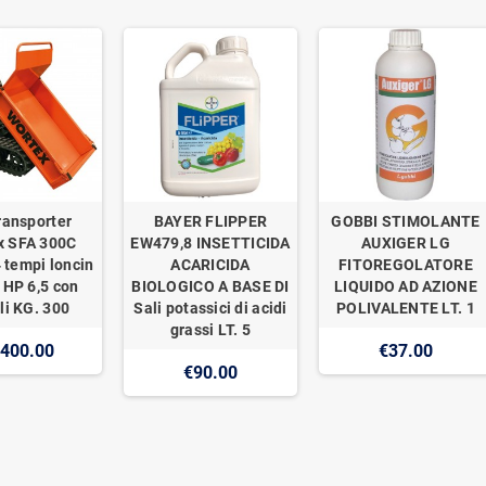
ransporter
BAYER FLIPPER
GOBBI STIMOLANTE
x SFA 300C
EW479,8 INSETTICIDA
AUXIGER LG
 tempi loncin
ACARICIDA
FITOREGOLATORE
 HP 6,5 con
BIOLOGICO A BASE DI
LIQUIDO AD AZIONE
li KG. 300
Sali potassici di acidi
POLIVALENTE LT. 1
grassi LT. 5
,400.00
€37.00
€90.00