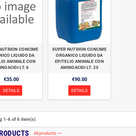
NUTRION CONCIME
SUPER NUTRION CONCIME
ICO LIQUIDO DA
ORGANICO LIQUIDO DA
LIO ANIMALE CON
EPITELIO ANIMALE CON
INOACIDI LT. 6
AMINOACIDI LT. 20
€35.00
€90.00
DETAILS
DETAILS
 1-6 of 6 item(s)
PRODUCTS
All products
trending_flat