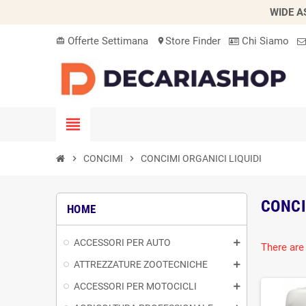
WIDE A
Offerte Settimana
Store Finder
Chi Siamo
card_giftcard
location_on
view_headline
chevron_right
CONCIMI
chevron_right
CONCIMI ORGANICI LIQUIDI
CONCI
HOME
ACCESSORI PER AUTO
There are
ATTREZZATURE ZOOTECNICHE
ACCESSORI PER MOTOCICLI