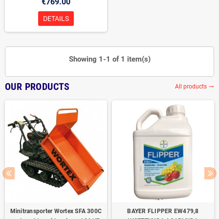
€769.00
DETAILS
Showing 1-1 of 1 item(s)
OUR PRODUCTS
All products
trending_flat
Minitransporter Wortex SFA 300C
BAYER FLIPPER EW479,8