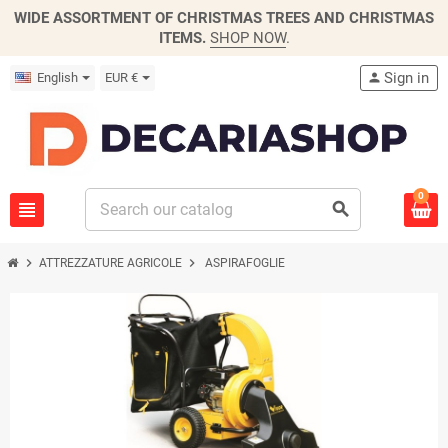
WIDE ASSORTMENT OF CHRISTMAS TREES AND CHRISTMAS
ITEMS.
SHOP NOW
.
Sign in
English
EUR €
person
0
view_headline
search
chevron_right
chevron_right
ATTREZZATURE AGRICOLE
ASPIRAFOGLIE