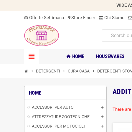
WIDE A
Offerte Settimana
Store Finder
Chi Siamo
card_giftcard
location_on
view_headline
HOME
HOUSEWARES
home
chevron_right
DETERGENTI
chevron_right
CURA CASA
chevron_right
DETERGENTI STOV
ADDIT
HOME
ACCESSORI PER AUTO
There are
ATTREZZATURE ZOOTECNICHE
ACCESSORI PER MOTOCICLI