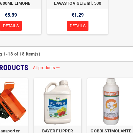
 600ML LIMONE
LAVASTOVIGLIE ml. 500
€3.39
€1.29
DETAILS
DETAILS
 1-18 of 18 item(s)
PRODUCTS
All products
trending_flat
ransporter
BAYER FLIPPER
GOBBI STIMOLANTE