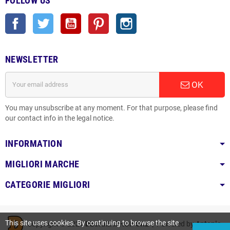
FOLLOW US
Facebook
Twitter
YouTube
Pinterest
Instagram
NEWSLETTER
OK
You may unsubscribe at any moment. For that purpose, please find
our contact info in the legal notice.
INFORMATION
MIGLIORI MARCHE
CATEGORIE MIGLIORI
This site uses cookies. By continuing to browse the site
Copyright © 2021
DECARIASHOP SRL
| Powered by
Antonio