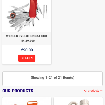
WENGER EVOLUTION S54 COD.
1.54.59.300
€90.00
DETAILS
Showing 1-21 of 21 item(s)
OUR PRODUCTS
All products
trending_flat