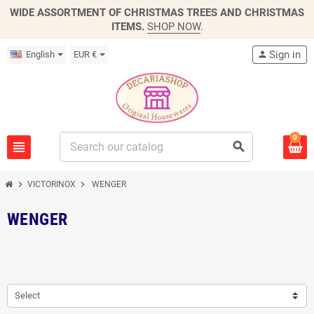
WIDE ASSORTMENT OF CHRISTMAS TREES AND CHRISTMAS
ITEMS.
SHOP NOW
.
Sign in
English
EUR €
person
0
view_headline
search
chevron_right
chevron_right
VICTORINOX
WENGER
WENGER
Select