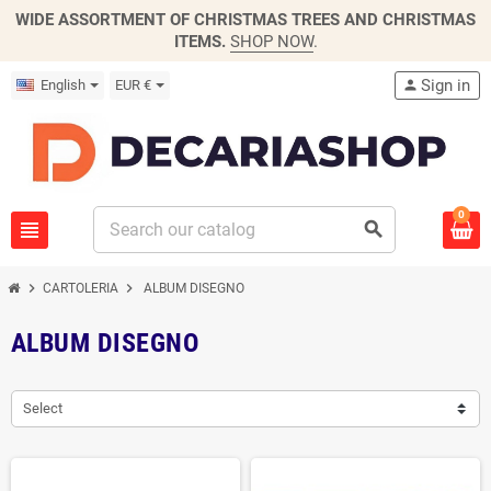
WIDE ASSORTMENT OF CHRISTMAS TREES AND CHRISTMAS
ITEMS.
SHOP NOW
.
Sign in
English
EUR €
person
0
view_headline
search
chevron_right
chevron_right
CARTOLERIA
ALBUM DISEGNO
ALBUM DISEGNO
Select