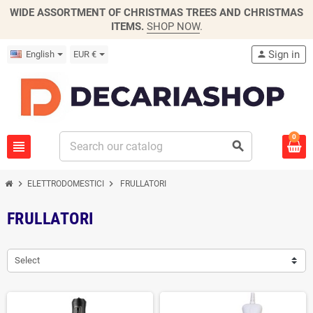
WIDE ASSORTMENT OF CHRISTMAS TREES AND CHRISTMAS
ITEMS.
SHOP NOW
.
Sign in
English
EUR €
person
0
view_headline
search
chevron_right
chevron_right
ELETTRODOMESTICI
FRULLATORI
FRULLATORI
Select