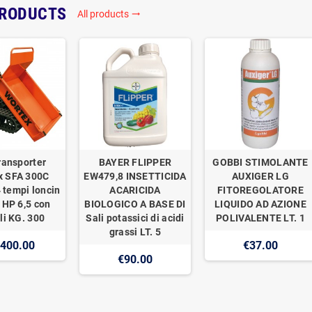
PRODUCTS
All products
trending_flat
ransporter
BAYER FLIPPER
GOBBI STIMOLANTE
x SFA 300C
EW479,8 INSETTICIDA
AUXIGER LG
 tempi loncin
ACARICIDA
FITOREGOLATORE
 HP 6,5 con
BIOLOGICO A BASE DI
LIQUIDO AD AZIONE
li KG. 300
Sali potassici di acidi
POLIVALENTE LT. 1
grassi LT. 5
,400.00
€37.00
€90.00