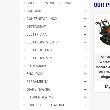
COLTELLERIA PROFESSIONALE
OUR 
CONCIMI
CONTENITORI INOX
DETERGENTI
ELETTRICITA
ELETTRODOMESTICI
ELETTROUTENSILI
Minit
ELETTROPOMPE
Worte
FITOFARMACI
motore 4
cc.196
ENOLOGIA
cingo
FERRAMENTA
€1
GIARDINAGGIO
FITOREGOLATORI
FORBICI PER POTATURA