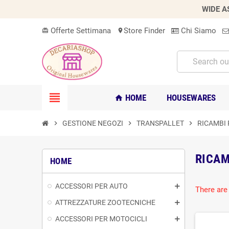
WIDE A
Offerte Settimana
Store Finder
Chi Siamo
card_giftcard
location_on
view_headline
HOME
HOUSEWARES
home
chevron_right
GESTIONE NEGOZI
chevron_right
TRANSPALLET
chevron_right
RICAMBI
RICAM
HOME
ACCESSORI PER AUTO
There are
ATTREZZATURE ZOOTECNICHE
ACCESSORI PER MOTOCICLI