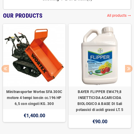
OUR PRODUCTS
All products
trending_flat
Minitransporter Wortex SFA 300C
BAYER FLIPPER EW479,8
motore 4 tempi loncin cc.196 HP
INSETTICIDA ACARICIDA
6,5 con cingoli KG. 300
BIOLOGICO A BASE DI Sali
potassici di acidi grassi LT. 5
€1,400.00
€90.00