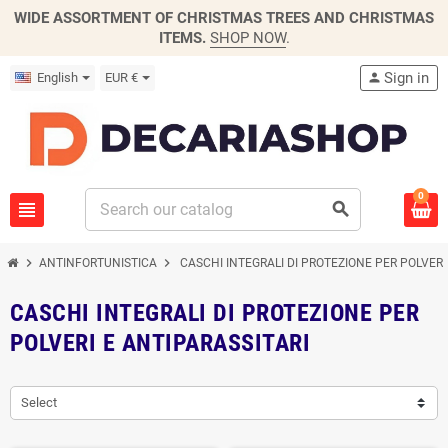
WIDE ASSORTMENT OF CHRISTMAS TREES AND CHRISTMAS
ITEMS.
SHOP NOW
.
Sign in
English
EUR €
person
0
view_headline
search
chevron_right
chevron_right
ANTINFORTUNISTICA
CASCHI INTEGRALI DI PROTEZIONE PER POLVERI
CASCHI INTEGRALI DI PROTEZIONE PER
POLVERI E ANTIPARASSITARI
Select