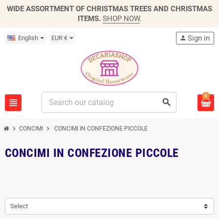
WIDE ASSORTMENT OF CHRISTMAS TREES AND CHRISTMAS
ITEMS.
SHOP NOW
.
Sign in
English
EUR €
person
0
view_headline
search
chevron_right
chevron_right
CONCIMI
CONCIMI IN CONFEZIONE PICCOLE
CONCIMI IN CONFEZIONE PICCOLE
Select