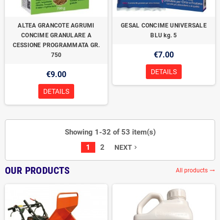
ALTEA GRANCOTE AGRUMI
GESAL CONCIME UNIVERSALE
CONCIME GRANULARE A
BLU kg. 5
CESSIONE PROGRAMMATA GR.
€7.00
750
DETAILS
€9.00
DETAILS
Showing 1-32 of 53 item(s)
1
2
NEXT
navigate_next
OUR PRODUCTS
All products
trending_flat