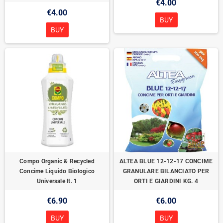
€4.00
€4.00
BUY
BUY
Compo Organic & Recycled
ALTEA BLUE 12-12-17 CONCIME
Concime Liquido Biologico
GRANULARE BILANCIATO PER
Universale lt. 1
ORTI E GIARDINI KG. 4
€6.90
€6.00
BUY
BUY