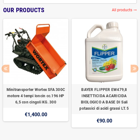
OUR PRODUCTS
All products
trending_flat
Minitransporter Wortex SFA 300C
BAYER FLIPPER EW479,8
motore 4 tempi loncin cc.196 HP
INSETTICIDA ACARICIDA
6,5 con cingoli KG. 300
BIOLOGICO A BASE DI Sali
potassici di acidi grassi LT. 5
€1,400.00
€90.00