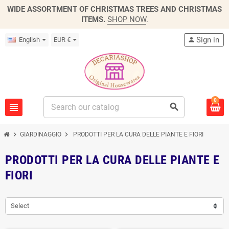
WIDE ASSORTMENT OF CHRISTMAS TREES AND CHRISTMAS
ITEMS.
SHOP NOW
.
Sign in
English
EUR €
person
0
view_headline
search
chevron_right
chevron_right
GIARDINAGGIO
PRODOTTI PER LA CURA DELLE PIANTE E FIORI
PRODOTTI PER LA CURA DELLE PIANTE E
FIORI
Select