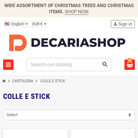
WIDE ASSORTMENT OF CHRISTMAS TREES AND CHRISTMAS
ITEMS.
SHOP NOW
.
Sign in
English
EUR €
person
0
view_headline
search
chevron_right
chevron_right
CARTOLERIA
COLLE E STICK
COLLE E STICK
Select