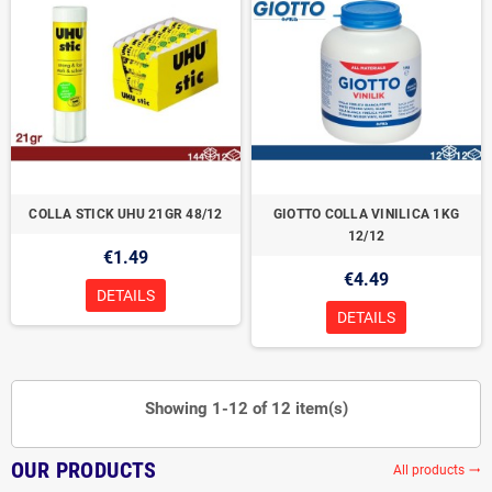
COLLA STICK UHU 21GR 48/12
GIOTTO COLLA VINILICA 1KG
12/12
€1.49
€4.49
DETAILS
DETAILS
Showing 1-12 of 12 item(s)
OUR PRODUCTS
All products
trending_flat