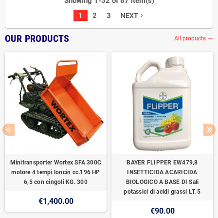
Showing 1-32 of 87 item(s)
1
2
3
NEXT
navigate_next
OUR PRODUCTS
All products
trending_flat
Minitransporter Wortex SFA 300C
BAYER FLIPPER EW479,8
motore 4 tempi loncin cc.196 HP
INSETTICIDA ACARICIDA
6,5 con cingoli KG. 300
BIOLOGICO A BASE DI Sali
potassici di acidi grassi LT. 5
€1,400.00
€90.00