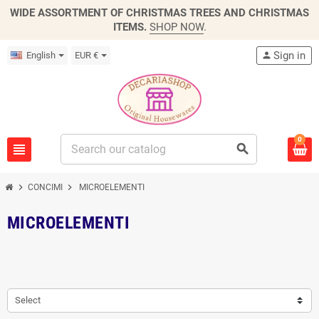
WIDE ASSORTMENT OF CHRISTMAS TREES AND CHRISTMAS
ITEMS.
SHOP NOW
.
Sign in
English
EUR €
person
0
view_headline
search
chevron_right
chevron_right
CONCIMI
MICROELEMENTI
MICROELEMENTI
Select