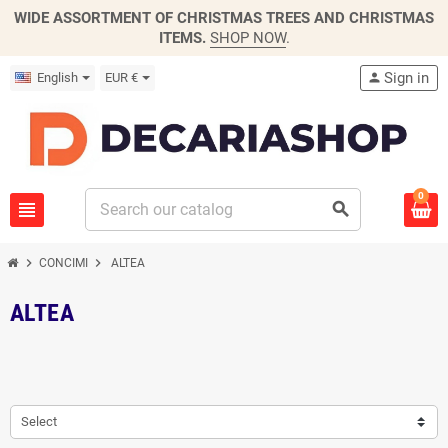
WIDE ASSORTMENT OF CHRISTMAS TREES AND CHRISTMAS
ITEMS.
SHOP NOW
.
Sign in
English
EUR €
person
0
view_headline
search
chevron_right
chevron_right
CONCIMI
ALTEA
ALTEA
Select