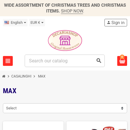
WIDE ASSORTMENT OF CHRISTMAS TREES AND CHRISTMAS
ITEMS.
SHOP NOW
.
Sign in
English
EUR €
person
0
view_headline
search
chevron_right
chevron_right
CASALINGHI
MAX
MAX
Select