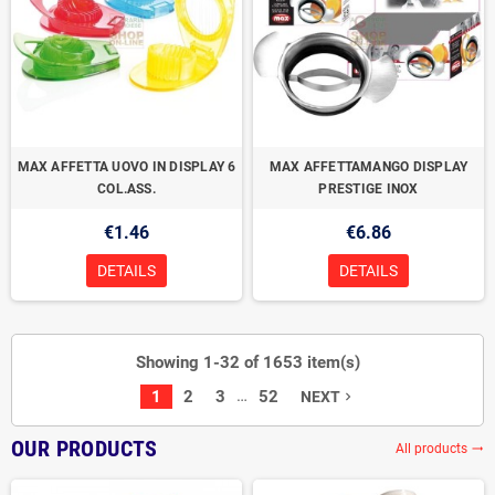
MAX AFFETTA UOVO IN DISPLAY 6
MAX AFFETTAMANGO DISPLAY
COL.ASS.
PRESTIGE INOX
€1.46
€6.86
DETAILS
DETAILS
Showing 1-32 of 1653 item(s)
…
1
2
3
52
NEXT
navigate_next
OUR PRODUCTS
All products
trending_flat