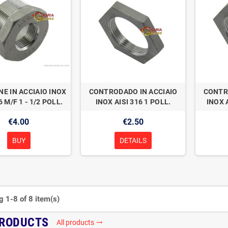
NE IN ACCIAIO INOX
CONTRODADO IN ACCIAIO
CONTR
6 M/F 1 - 1/2 POLL.
INOX AISI 316 1 POLL.
INOX A
€4.00
€2.50
BUY
DETAILS
 1-8 of 8 item(s)
PRODUCTS
All products
trending_flat