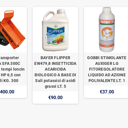
ransporter
BAYER FLIPPER
GOBBI STIMOLANTE
x SFA 300C
EW479,8 INSETTICIDA
AUXIGER LG
 tempi loncin
ACARICIDA
FITOREGOLATORE
 HP 6,5 con
BIOLOGICO A BASE DI
LIQUIDO AD AZIONE
li KG. 300
Sali potassici di acidi
POLIVALENTE LT. 1
grassi LT. 5
,400.00
€37.00
€90.00