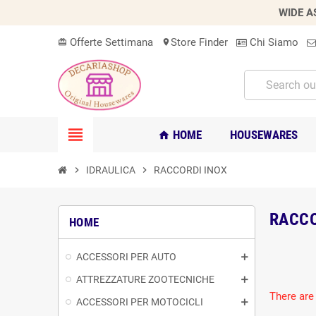
WIDE A
Offerte Settimana
Store Finder
Chi Siamo
card_giftcard
location_on
view_headline
HOME
HOUSEWARES
home
chevron_right
IDRAULICA
chevron_right
RACCORDI INOX
RACCO
HOME
ACCESSORI PER AUTO
ATTREZZATURE ZOOTECNICHE
There are
ACCESSORI PER MOTOCICLI