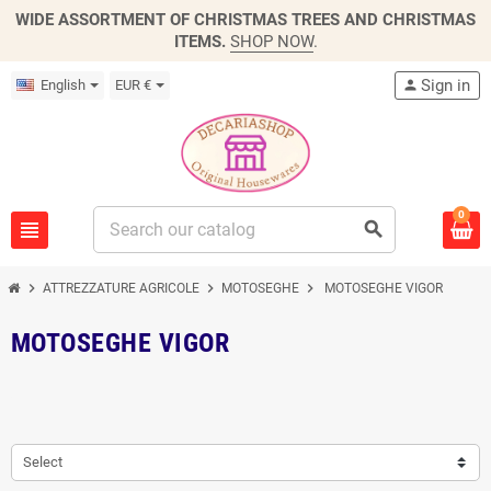
WIDE ASSORTMENT OF CHRISTMAS TREES AND CHRISTMAS
ITEMS.
SHOP NOW
.
Sign in
English
EUR €
person
0
view_headline
search
chevron_right
chevron_right
chevron_right
ATTREZZATURE AGRICOLE
MOTOSEGHE
MOTOSEGHE VIGOR
MOTOSEGHE VIGOR
Select